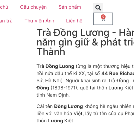
 chủ
Câu chuyện
Sản phẩm
0
ạn trà
Thư viện Ảnh
Liên hệ
Trà Đồng Lương - Hàn
năm gìn giữ & phát tr
Thành
Trà Đồng Lương
từng là một thương hiệu t
hồi nửa đầu thế kỉ XX, tại số
44 Rue Richa
Sứ, Hà Nội). Người khai sinh ra Trà Đồng 
Đồng
(1898-1971), quê tại thôn Lương Kiệt
tỉnh Nam Định.
Cái tên
Đồng Lương
không hề ngẫu nhiên 
liền với văn hóa Việt, lấy từ tên của cụ P
thôn
Lương
Kiệt.