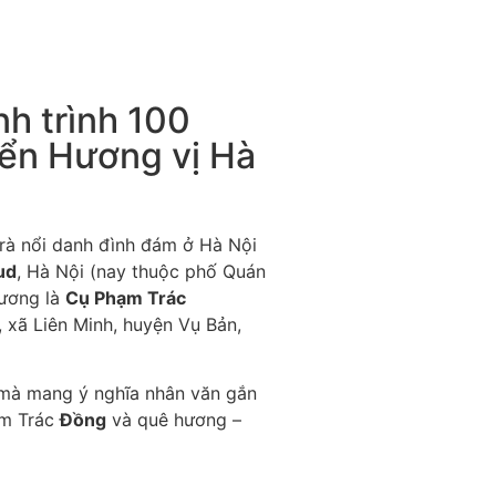
h trình 100
iển Hương vị Hà
rà nổi danh đình đám ở Hà Nội
ud
, Hà Nội (nay thuộc phố Quán
Lương là
Cụ Phạm Trác
, xã Liên Minh, huyện Vụ Bản,
mà mang ý nghĩa nhân văn gắn
hạm Trác
Đồng
và quê hương –